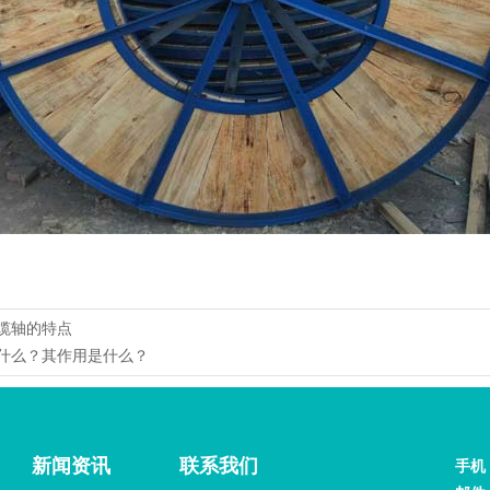
缆轴的特点
什么？其作用是什么？
新闻资讯
联系我们
手机