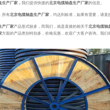
盘生产厂家，
我们提供快捷的
北京电缆轴盘生产厂家
的信息。
，所有
北京电缆轴盘生产厂家
，均达到标准，如果有需要，请直
生产厂家
产品形式较多，而我们，就是直接的相关于
北京电缆轴
家
方面的产品类别特别多，价格实惠，欢迎广大客户咨询。我们