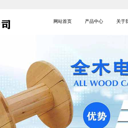
网站首页
产品中心
关于