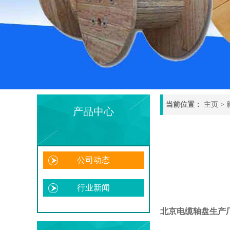
当前位置：
主页
>
产品中心
公司动态
行业新闻
北京电缆轴盘生产