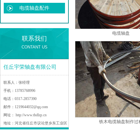
电缆轴盘配件
电缆轴盘
联系我们
CONTANT US
任丘宇荣轴盘有限公司
联系人：
张经理
手机：
13785768996
电话：
0317-2857390
邮件：
1219644032@qq.com
网址：
http://www.thdlzp.cn
铁木电缆轴盘制作过
地址：
河北省任丘市议论堡乡东工业区