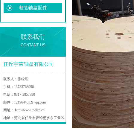
电缆轴盘配件
联系我们
CONTANT US
任丘宇荣轴盘有限公司
联系人：
张经理
手机：
13785768996
电话：
0317-2857390
邮件：
1219644032@qq.com
网址：
http://www.thdlzp.cn
地址：
河北省任丘市议论堡乡东工业区