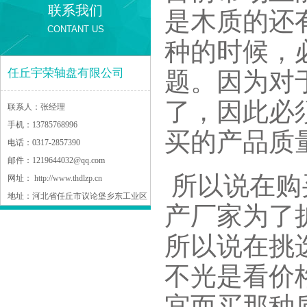
联系我们
是木质的还
CONTANT US
种的时候，
任丘宇荣轴盘有限公司
题。因为对
了，因此必
联系人：
张经理
手机：
13785768996
买的产品质
电话：
0317-2857390
邮件：
1219644032@qq.com
所以说在购
网址：
http://www.thdlzp.cn
地址：
河北省任丘市议论堡乡东工业区
产厂家为了
所以说在挑
不光是看价
宜而买那种