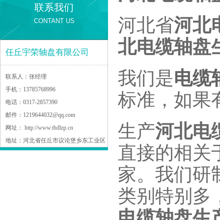
联系我们
河北省
河北
CONTANT US
北电缆轴盘
任丘宇荣轴盘有限公司
我们是
电缆
联系人：
张经理
手机：
13785768996
标准，如果
电话：
0317-2857390
邮件：
1219644032@qq.com
生产
河北电
网址：
http://www.thdlzp.cn
地址：
河北省任丘市议论堡乡东工业区
直接的相关
家。我们研
类别特别多
电缆轴盘生